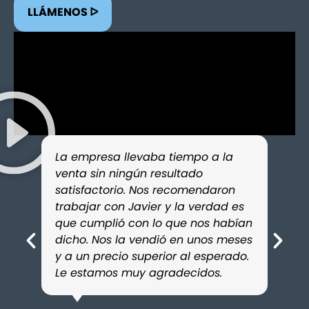
LLÁMENOS ᐅ
La empresa llevaba tiempo a la
Cont
venta sin ningún resultado
para
satisfactorio. Nos recomendaron
fami
trabajar con Javier y la verdad es
sati
que cumplió con lo que nos habían
prof
dicho. Nos la vendió en unos meses
era e
y a un precio superior al esperado.
paso
Le estamos muy agradecidos.
mayor
conf